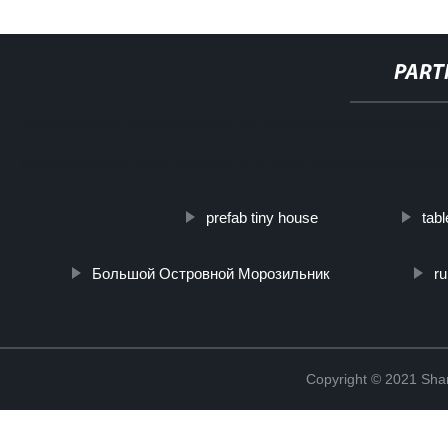
PART
http://www.cmer.site/api/getlink/8?url=https://www.steelpipeslide
acero-al-carbono-suave-sin-costura-de-gran-diametro-y-laminados
prefab tiny house
tabl
Большой Островной Морозильник
r
Copyright © 2021 Shanx