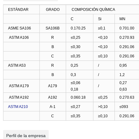
ESTÁNDAR
GRADO
COMPOSICIÓN QUÍMICA
C
Si
MN
ASME SA106
SA106B
0.170.25
≥0,1
0.701.00
ASTM A106
R
≤0,25
<0,10
0.270.93
B
≤0,30
<0,10
0.291.06
C
≤0,35
≤0,10
0.291.06
ASTM A53
R
0,25
/
0,95
B
0,3
/
1,2
≤0,06
0,27
ASTM A179
A179
/
0,18
0,63
ASTM A192
A192
0.060.18
≤0,25
0.270.63
ASTM A210
A-1
≤0,27
>0,10
≤093
C
≤0,35
≥0,10
0.291.06
Perfil de la empresa