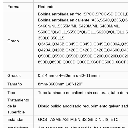
Forma
Redondo
Bobina enrollada en frío :SPCC,SPCC-SD,DC01
Bobina enrollada en caliente :A36,SS40,Q235
S460N/NL,S355M/ML,S420M/ML,S460M/ML,
S500Q/QL/QL1,S550Q/QL/QL1,S620Q/QL/QL1,
350L0,350L15,
Grado
Q345A,Q345B,Q345C,Q345D,Q345E,Q390A,Q3
Q420A,Q420B,Q420C,Q420D,Q420E,Q460C,Q4
Q500E,Q550C,Q550D,Q550E,Q20C,Q620D,Q62
890D,Q890E,Q960D,Q960E,XGCFQ50
Grosor:
0,2-4mm o 4~60mm o 60~115mm
Tamaño
8mm-3600mm 1/8"-120"
Tipo
Tubo laminado en caliente sin costuras, tubo de as
Tratamiento
de la
Dibujo,pulido,anodizado,recubrimiento,galvanizad
superficie
Estándar
GOST ASME,ASTM,EN,BS,GB,DIN,JIS, ETC.