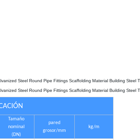
ICACIÓN
Tamaño
pared
nominal
kg/m
grosor/mm
(DN)