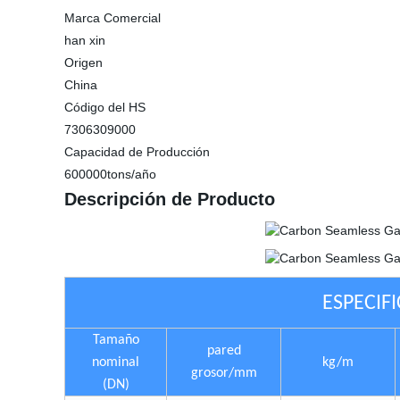
Marca Comercial
han xin
Origen
China
Código del HS
7306309000
Capacidad de Producción
600000tons/año
Descripción de Producto
ESPECIF
Tamaño
pared
nominal
kg/m
grosor/mm
(DN)