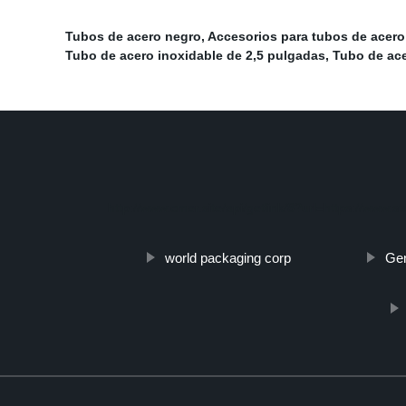
Tubos de acero negro
,
Accesorios para tubos de acero
Tubo de acero inoxidable de 2,5 pulgadas
,
Tubo de ace
http://www.cmer.site/api/getlink/8?url=https://www.s
world packaging corp
Gen