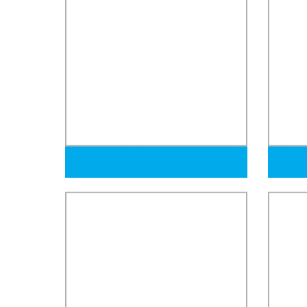
Acero Inoxidable PU6/PE8/Py10/Pl12
Buen P
Conexión Plástica Neumática de Un
Sch40 
Toque Recta
Tamaño
Carbo
Redond
y Oleo