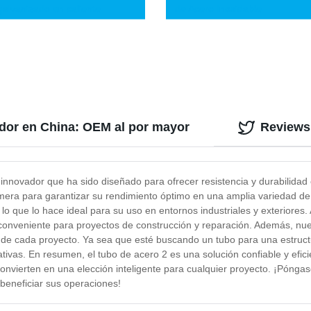
galvanizado en caliente
de Acero Inoxidable
ios
edor en China: OEM al por mayor
Reviews
innovador que ha sido diseñado para ofrecer resistencia y durabilidad
imera para garantizar su rendimiento óptimo en una amplia variedad de 
 lo que lo hace ideal para su uso en entornos industriales y exteriores. 
ón conveniente para proyectos de construcción y reparación. Además, nu
de cada proyecto. Ya sea que esté buscando un tubo para una estructu
ivas. En resumen, el tubo de acero 2 es una solución confiable y efic
lo convierten en una elección inteligente para cualquier proyecto. ¡Pón
beneficiar sus operaciones!