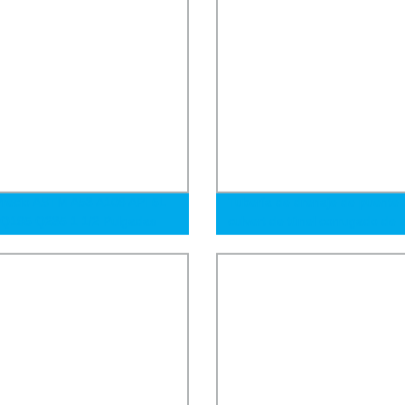
recio ASTM A53 A106 API 5L
Tubería de drenaje de puente 
Q195 Q235 1 1/2 Pulgadas
culvert de túnel corrugado de 
 Tubo de Hierro Acero
galvanizado de gran diámetro
no Negro Ms Mild ERW
o Soldado para Construcción
ducto de Gas y Petróleo