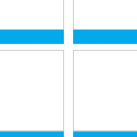
e acero sin costura, tubo de
Certificado CE Máquina de Do
laminado en frío, PED TUV 316
de Tubos CNC Eléctrica Servo
6L 304L 317 317L 347H para
Hidráulica de Acero Inoxidable
os e instrumentos médicos,
Aluminio 1.5 Pulgadas con Man
pilar
Rodillo de Empuje
NE1065 Standard Tubo de
Precio Bajo 3/4 Pulgadas 201