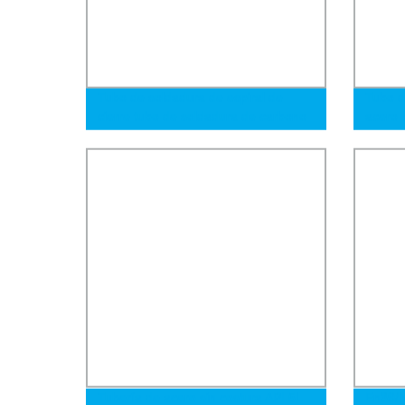
Tubo de soldadura de espiral de
Tubo d
cierre tubo de soldadura de carbono
acero 
Acero al carbono soldado en espiral
304 31
Tubería para la construcción de
aparat
tuberías de petróleo y gas
tubo ca
Tubería de acero sin costura API 5L
En39/