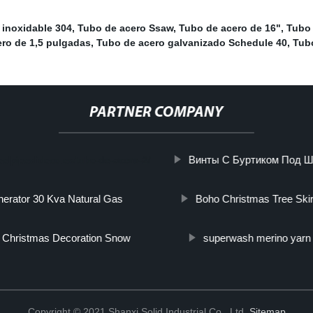
 inoxidable 304
,
Tubo de acero Ssaw
,
Tubo de acero de 16"
,
Tubo 
ro de 1,5 pulgadas
,
Tubo de acero galvanizado Schedule 40
,
Tubo
PARTNER COMPANY
Винты С Буртиком Под 
teelpipeslideco.es/tubo-de-acero-2/
erator 30 Kva Natural Gas
Boho Christmas Tree Skir
Christmas Decoration Snow
superwash merino yarn
Copyright © 2021 Shanxi Solid Industrial Co., Ltd.
Sitemap