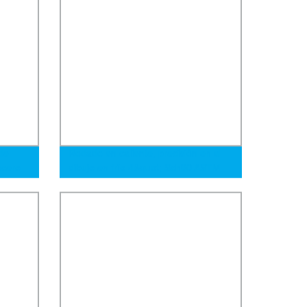
de
Rodado en caliente, precisión en el
acero
dibujo en frío 4&quot; Sch80 ASTM
A106 A53 API-5L Tubo de acero sin
costura galvanizado negro de
carbono y aleación para edificios y
fluidos