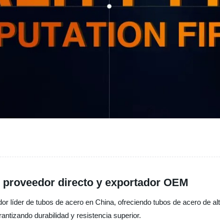
: proveedor directo y exportador OEM
edor líder de tubos de acero en China, ofreciendo tubos de acero de al
rantizando durabilidad y resistencia superior.