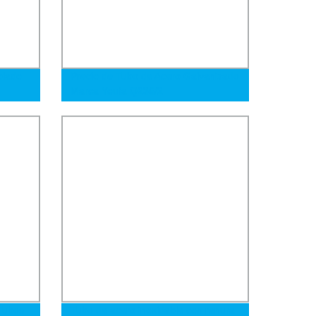
blado
Precio de Tubo de Acero Galvanizado
Marca Youfa Q235/2
 y
Inch/BS1387/ERW/Galvanized/ASTM/Round/Thread/Gr
dril y
 Tubos
Tubo de acero inoxidable con ranura