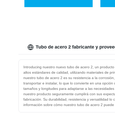
ASTM A106 A53 A192 Grado B
acero 
tubería caliente laminada de carbono
andam
aleado inoxidable de alta calidad
recubierta 3lpe Fbe
Tubo de acero 2 fabricante y prove
Introducing nuestro nuevo tubo de acero 2, un producto 
altos estándares de calidad, utilizando materiales de pr
nuestro tubo de acero 2 es su resistencia a la corrosión,
transportar e instalar, lo que lo convierte en una opci
tamaños y longitudes para adaptarse a las necesidades 
nuestro producto seguramente cumplirá con sus expectat
fabricación. Su durabilidad, resistencia y versatilidad 
información sobre cómo nuestro tubo de acero 2 puede 