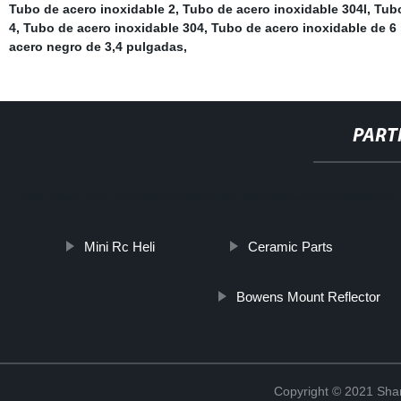
Tubo de acero inoxidable 2
,
Tubo de acero inoxidable 304l
,
Tub
4
,
Tubo de acero inoxidable 304
,
Tubo de acero inoxidable de 6
acero negro de 3,4 pulgadas
,
PART
http://www.cmer.site/api/getlink/8?url=https://www.steelpipeslidec
Mini Rc Heli
Ceramic Parts
Bowens Mount Reflector
Copyright © 2021 Shanx