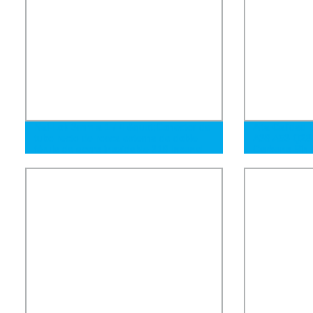
Nai-Lok 3mm a 1 / 4 &quot;Conector de
Alta Calidad
tubo recto de rosca externa de doble
A36 A53 Q23
férula de acero inoxidable 316 Inconel
Carbono Sin