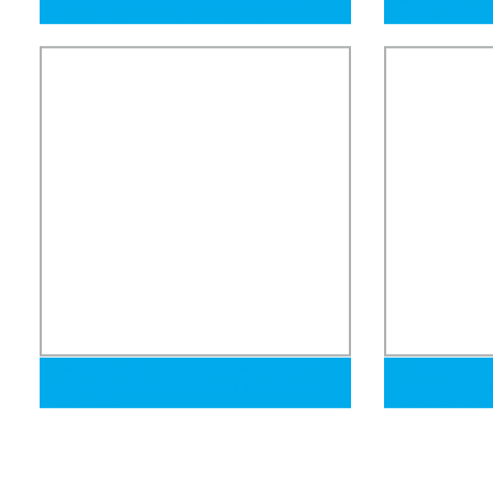
Galvanizado Tubería de acero
ASTM A106 G
pregalvanizado
T2 T5 T11 A3
Acero Sin Co
Fabricar tubo de acero al carbono sin
Tubo de acero
costura y tubo rectificado para cilindro
acero lamina
hidráulico
304 316L 304
aparatos e i
capilar