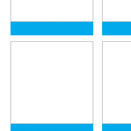
ASTM Ss A312 304 304L 310 310S 316
Q195, Q235B
316L 321 347 904L S31803 S32205
Cuadrado de 
S32750 Tubos de acero inoxidable sin
Costura Galv
costura, soldados, para escape,
Galvanizado 
cuadrados, rectangulares, redondos
Q235B 0,5mm-2mm Acero cuadrado
Venta Calient
redondo Sección hueca Negro Hot-DIP
Mayorista Per