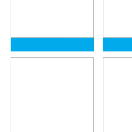
Ss201/430 /304 Tubo de Acero
Proveedores 
Inoxidable Sin Costura Decorativo de
Cono JIC de 
Escape Ba Superficie Tubo de Acero
Hembra de Alt
Inoxidable
Conector de 
Accesorios d