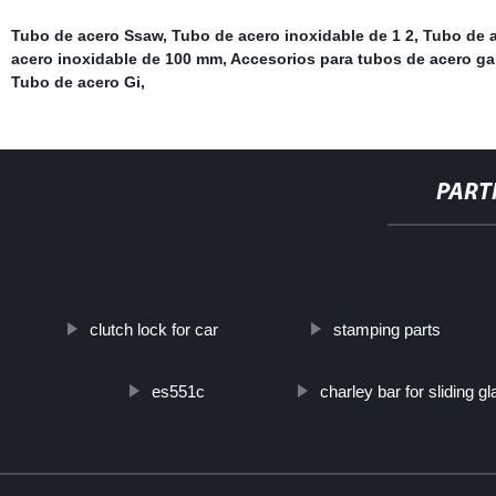
Tubo de acero Ssaw
,
Tubo de acero inoxidable de 1 2
,
Tubo de a
acero inoxidable de 100 mm
,
Accesorios para tubos de acero ga
Tubo de acero Gi
,
PART
http://www.cmer.site/api/getlink/8?url=https://www.ste
clutch lock for car
stamping parts
es551c
charley bar for sliding g