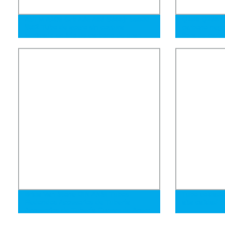
ASTM A106 Grb A36 A53 S355jr Ss500
Q195 Q235 Q
St52 Tubo de acero sin costura
carbono negr
laminado en frío de carbono de gran
fibra de carb
diámetro y pared gruesa en gran stock
de acero ER
Control de ca
Brida Van Stone DIN ANSI Tubos
Tubo soldado
Redondos Accesorios de Tubería
alta calidad 
Accesorios de Tubería Curvas de Acero
Codo de 90 Grados