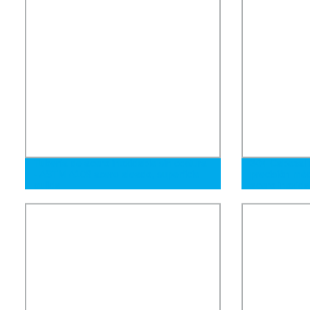
Tubería de acero inoxidable sin costura
304 Cabezal d
- ASTM A106 acero aleado, superficie
precisión méd
pulida
acero inoxida