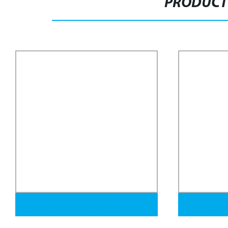
PRODUCT
Fabricante Tpco ASTM A53 A106 API
Yi Wen DN15
5L Gr. B Tubo de Acero Carbono Sin
tubería de a
Costura con Extremo Biselado
73079300