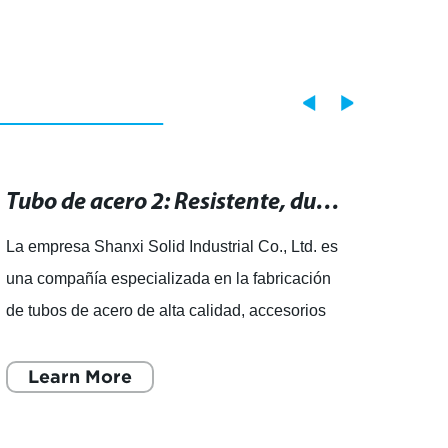
Tubo de acero 2: Resistente, duradero y de alta calidad
La empresa Shanxi Solid Industrial Co., Ltd. es
La res
una compañía especializada en la fabricación
indust
de tubos de acero de alta calidad, accesorios
una v
para tubos de acero y bridas en material de
empre
acero al carbo
Learn More
tubos
L