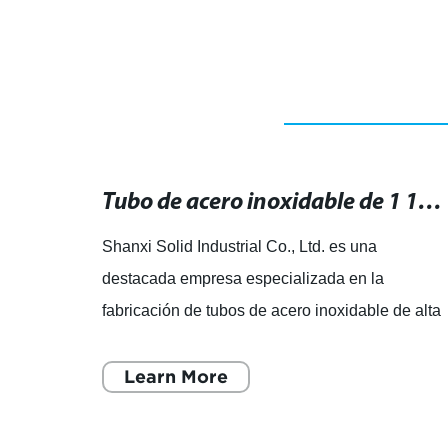
de decapado 2b pulido brillante
Tubo de acero galvanizado: resistente, duradero y de alta calidad.
Tubo de acero inoxidable de 1 1/4 pulgadas: resistente y duradero para tus proyectos.
Shanxi Solid Industrial Co., Ltd. es una
s una
destacada empresa especializada en la
 acero
fabricación de tubos de acero inoxidable de alta
 acero
calidad, accesorios para tubos de acero y
bridas en diferentes material
Learn More