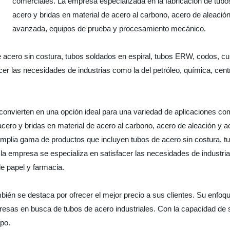
comerciales. La empresa especializada en la fabricación de tubos
acero y bridas en material de acero al carbono, acero de aleación
avanzada, equipos de prueba y procesamiento mecánico.
cero sin costura, tubos soldados en espiral, tubos ERW, codos, curv
cer las necesidades de industrias como la del petróleo, química, cent
lo convierten en una opción ideal para una variedad de aplicaciones c
acero y bridas en material de acero al carbono, acero de aleación y 
lia gama de productos que incluyen tubos de acero sin costura, tu
 la empresa se especializa en satisfacer las necesidades de industria
de papel y farmacia.
én se destaca por ofrecer el mejor precio a sus clientes. Su enfoque 
presas en busca de tubos de acero industriales. Con la capacidad de
po.