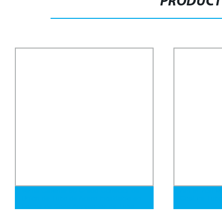
PRODUCT
Venta Caliente 90 Grado Conector de
API 5L ASTM 
Unión de Tubo de Acero Inoxidable en
Costura Tub
Forma de Codo Accesorios de Tubo
para Tubería Hidráulica o Accesorios de