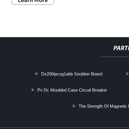
Learn More
PART
http://www.cmer.site/api/getlink/8?url=https://www.steelpipeslidec
Ds200ipcsg1abb Snubber Board
proyectos/
Pv Dc Moulded Case Circuit Breaker
The Strength Of Magnetic 