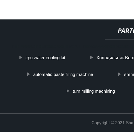
PART
http://www.cmer.site/api/getlink/8?url=https://www.steelpipesli
cpu water cooling kit
Холодильник Вер
automatic paste filling machine
smm
turn milling machining
Copyright © 2021 Shanx