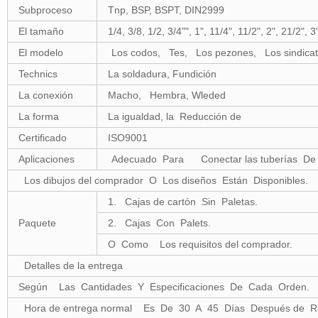
Subproceso
Tnp, BSP, BSPT, DIN2999
El tamaño
1/4, 3/8, 1/2, 3/4"", 1", 11
El modelo
Los codos, Tes, Los pezones, Los sindicat
Technics
La soldadura, Fundición
La conexión
Macho, Hembra, Wleded
La forma
La igualdad, la Reducción de
Certificado
ISO9001
Aplicaciones
Adecuado Para Conectar las tuberías De 
Los dibujos del comprador O Los diseños Están Disponibles.
1. Cajas de cartón Sin Paletas.
Paquete
2. Cajas Con Palets.
O Como Los requisitos del comprador.
Detalles de la entrega
Según Las Cantidades Y Especificaciones De Cada Orden.
Hora de entrega normal Es De 30 A 45 Días Después de Rec