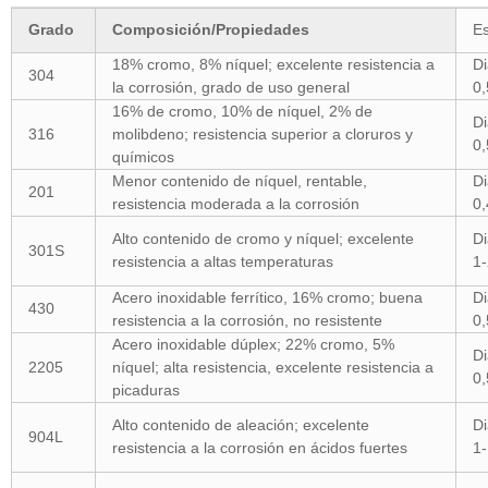
Grado
Composición/Propiedades
Es
18% cromo, 8% níquel; excelente resistencia a
Di
304
la corrosión, grado de uso general
0
16% de cromo, 10% de níquel, 2% de
Di
316
molibdeno; resistencia superior a cloruros y
0
químicos
Menor contenido de níquel, rentable,
Di
201
resistencia moderada a la corrosión
0
Alto contenido de cromo y níquel; excelente
Di
301S
resistencia a altas temperaturas
1
Acero inoxidable ferrítico, 16% cromo; buena
Di
430
resistencia a la corrosión, no resistente
0
Acero inoxidable dúplex; 22% cromo, 5%
Di
2205
níquel; alta resistencia, excelente resistencia a
0
picaduras
Alto contenido de aleación; excelente
Di
904L
resistencia a la corrosión en ácidos fuertes
1