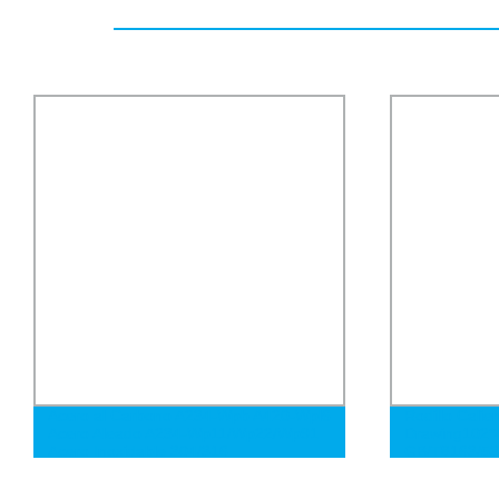
Acero al Carbono A234-Wpb A420-Wpl6
Rodillo Calie
Acero Aleado A234-Wp11/Wp22/Wp91
Drawing102
Acero Inoxidable 304/316
GB/T8163/53
Codo/Tee/Reductor/Tapa/Cruz Doblado
A106 A53 AP
B16.9 Accesorio de Tubo de Soldadura
Galvanizado 