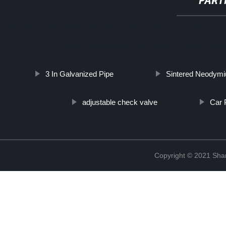
PART
http://www.cmer.site/api/getlink/8?url=https://www.steelpipeslideco.
de-soldadura-proporcionando-excelente-resistencia-resiste
3 In Galvanized Pipe
Sintered Neodym
adjustable check valve
Car 
Copyright © 2021 Shanx