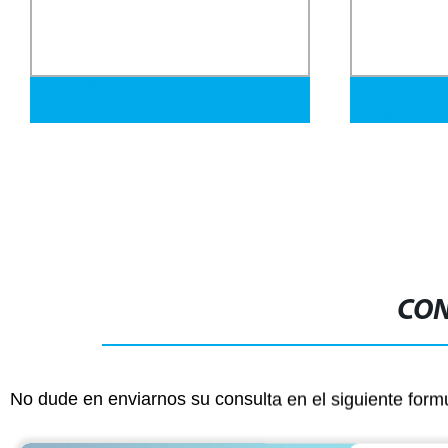
Horno de fusión por inducción de
Yuantai Der
frecuencia media de Aps Electric 200kg
tubo cuadrad
150kg 50kg para chatarra de latón,
negro, molin
bronce, cobre, aluminio, hierro fundido
acero 400*50
y acero inoxidable a precio de fábrica
CON
No dude en enviarnos su consulta en el siguiente form