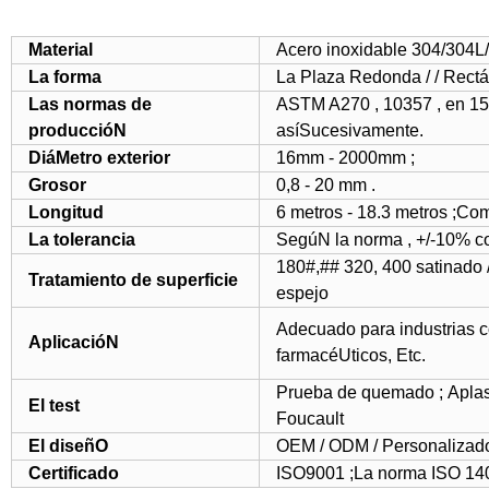
Material
Acero inoxidable 304/304L
La forma
La Plaza Redonda / / Rect
Las normas de
ASTM A270 , 10357 , en 15
produccióN
asíSucesivamente.
DiáMetro exterior
16mm - 2000mm ;
Grosor
0,8 - 20 mm .
Longitud
6 metros - 18.3 metros ;Como
La tolerancia
SegúN la norma , +/-10% 
180#,## 320, 400 satinado 
Tratamiento de superficie
espejo
Adecuado para industrias co
AplicacióN
farmacéUticos, Etc.
Prueba de quemado ; Aplast
El test
Foucault
El diseñO
OEM / ODM / Personaliza
Certificado
ISO9001 ;La norma ISO 14