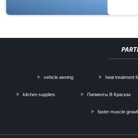
PART
http://www.cmer.site/api/getlink/8?url=https://www.steelpipeslideco
vehicle awning
heat treatment 
kitchen supplies
Пигменты В Красках
faster muscle growt