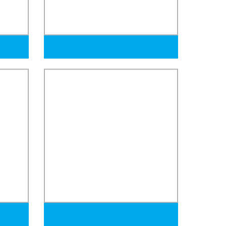
6L
Fábrica de China A53 Sch10
Anticorrosión Dx51d+Z Dx52D+Z
o de
Dx53D+Z Dx54D+Z Dx56D+Z Tubo
Tubo
de acero galvanizado en caliente sin
costura y soldado
ías de
316/304 Conectores de tubería de
106
alta calidad de acero inoxidable