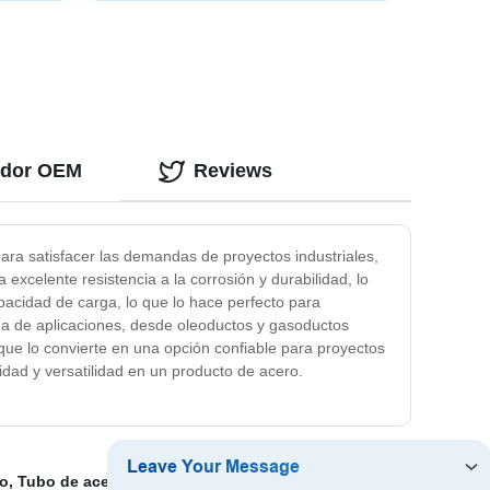
arbono
BSP/NPT, accesorios roscados
hierro
 sin
tador OEM
Reviews
para satisfacer las demandas de proyectos industriales,
excelente resistencia a la corrosión y durabilidad, lo
pacidad de carga, lo que lo hace perfecto para
ma de aplicaciones, desde oleoductos y gasoductos
que lo convierte en una opción confiable para proyectos
idad y versatilidad en un producto de acero.
do
,
Tubo de acero de 24
,
Tubo de acero inoxidable de 6
,