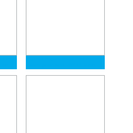
ado en
Q235 2 Pulgada BS138 Tubo de
o con
acero galvanizado ERW ASTM con
n Acero
rosca y ranura pintado pre-
 Tubo
galvanizado
h