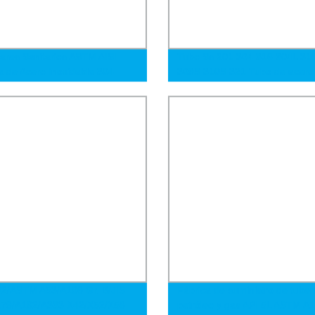
ares Sanitarios ASTM AISI
Tubo Ss 201 304 316 304L 31
a de Acero Inoxidable 304
309S 310S 321 Tubo de acero
16 Tubos de Acero Inoxidable
inoxidable pulido a espejo Tub
acero redondo Tubo de metal 
sin costura
/2/ASTM A53/A106 Gr. B/JIS
Fábrica de suministro de tuber
179/A192/A333 X42/X52/X56
petróleo y gas API 5L ASTM A