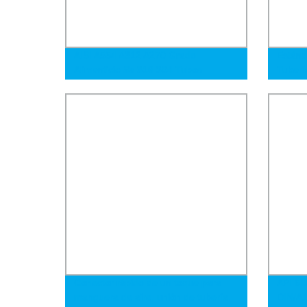
AISI A554 A312 A270 Grado
Estánd
Alimenticio Ss 316 304 Tubos
Tuberí
Tubería 2 Pulgada Sin Costura de
304L 3
Acero Inoxidable a Precio Barato
Conector rápido de un toque para
API 5L
manguera de aire, unión de tubería,
DIN/A