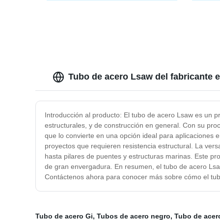
accesorios neumáticos de material
Tubo d
plástico, latón y acero inoxidable,
galvan
estándar SAE DOT
ranura
acero 
Tubo de acero Lsaw del fabricante 
Introducción al producto: El tubo de acero Lsaw es un pr
estructurales, y de construcción en general. Con su proc
que lo convierte en una opción ideal para aplicaciones 
proyectos que requieren resistencia estructural. La ve
hasta pilares de puentes y estructuras marinas. Este pr
de gran envergadura. En resumen, el tubo de acero Lsaw 
Contáctenos ahora para conocer más sobre cómo el tubo
Tubo de acero Gi
,
Tubos de acero negro
,
Tubo de acer