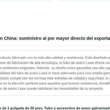
e acero inoxidable negro
A53 Grado B Sch40 acero al c
izado redondo cuadrado
laminado en caliente y en frío, 
do sin costura soldado de
negro, tubo y tubería soldada y
al carbono
costura
en China: suministro al por mayor directo del expor
oducto fabricado con la más alta calidad y resistencia. Está diseñado 
eso de fabricación de alta tecnología, el tubo de acero Lsaw ofrece una 
en ambientes exigentes. Además, su diseño único garantiza una alta ca
rsatilidad del tubo de acero Lsaw lo hace adecuado para una amplia ga
oducto cumple con las normas más estrictas de calidad y seguridad, lo 
es la elección perfecta para aquellos que buscan resistencia, durabil
 de acero Lsaw puede satisfacer las necesidades de su proyecto.
o de 1 pulgada de 20 pies
,
Tubo y accesorios de acero galvaniza