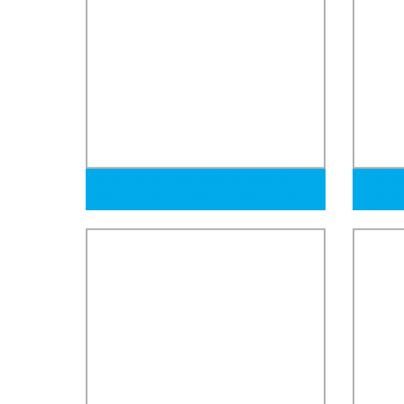
316L ASTM A513 1&quot; 2&quot;
Tuberí
3&quot; 4&quot; 5&quot; 6&quot; X
Acaba
Sch 40 Tubos sin costura de acero
201 3
inoxidable ANSI B36.19