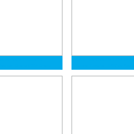
as de Acero Inoxidable
API 5L Certificados Tubo Sold
das con Grano 600# Grado
Espiral Tubería LSAW de Acer
04
Entrega de Producto Fresco e
X42 Nace Mr0175 ASTM36.19
ASTM 252 Pipeen10219 42inc
Arriba